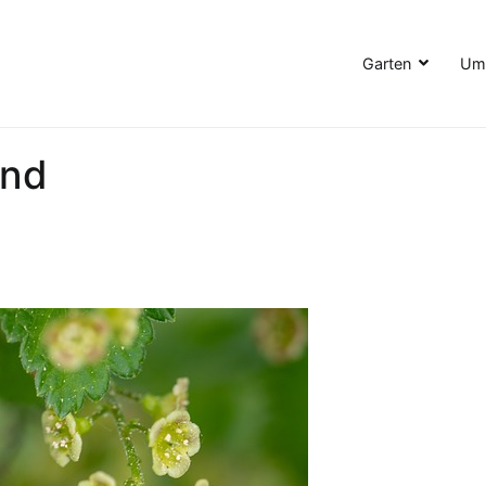
Garten
Umw
und